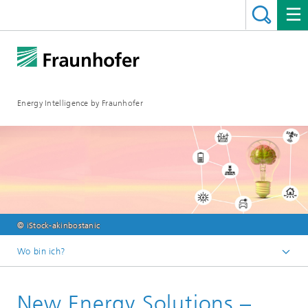
Energy Intelligence by Fraunhofer
© iStock-akinbostanic
Wo bin ich?
Fraunhofer ENIQ
New Energy Solutions –
Veranstaltungen