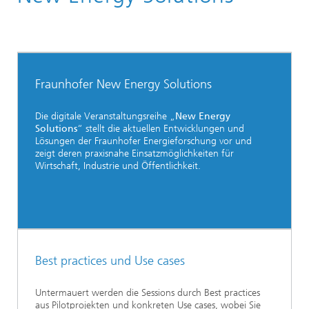
Fraunhofer New Energy Solutions
Die digitale Veranstaltungsreihe „
New Energy
Solutions
“ stellt die aktuellen Entwicklungen und
Lösungen der Fraunhofer Energieforschung vor und
zeigt deren praxisnahe Einsatzmöglichkeiten für
Wirtschaft, Industrie und Öffentlichkeit.
Best practices und Use cases
Untermauert werden die Sessions durch Best practices
aus Pilotprojekten und konkreten Use cases, wobei Sie