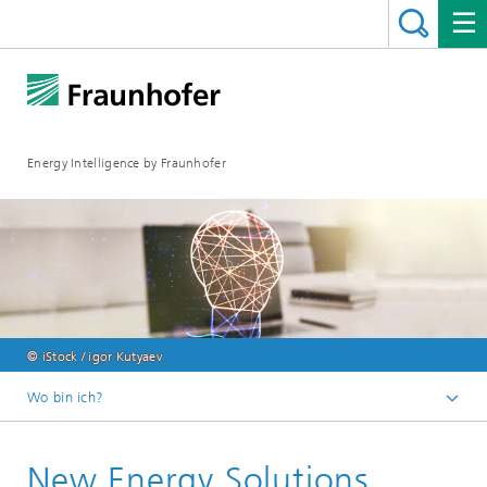
Energy Intelligence by Fraunhofer
© iStock / igor Kutyaev
Wo bin ich?
Fraunhofer ENIQ
New Energy Solutions
Veranstaltungen