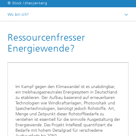
© iStock / zhaojiankang
Wo bin ich?
Fraunhofer ENIQ
Ressourcenfresser
Veranstaltungen
Vergangene Veranstaltungen
Energiewende?
Im Kampf gegen den Klimawandel ist es unabdingbar,
ein treibhausgasneutrales Energiesystem in Deutschland
zu etablieren. Der Aufbau basierend auf erneuerbaren
Technologien wie Windkraftanlagen, Photovoltaik und
Speichertechnologien, benötigt jedoch Rohstoffe. Art,
Menge und Zeitpunkt dieser Rohstoffbedarfe zu
verstehen ist essentiell für die sinnvolle Ausgestaltung der
Energiewende. Das Projekt InteRessE quantifiziert die
Bedarfe mit hohem Detailgrad für verschiedene
Ausbaupfade bis 2050.