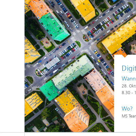
Digi
Wann
28. Ok
8.30 - 
Wo?
MS Tea