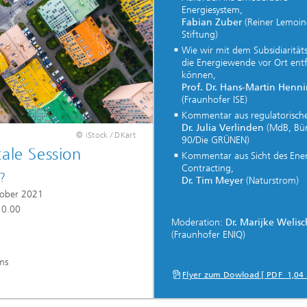
Energiesystem,
Fabian Zuber
(Reiner Lemoin
Stiftung)
Wie wir mit dem Subsidiaritäts
die Energiewende vor Ort entf
können,
Prof. Dr. Hans-Martin Henn
(Fraunhofer ISE)
Kommentar aus regulatorische
Dr. Julia Verlinden
(MdB, Bü
© iStock / DKart
90/Die GRÜNEN)
tale Session
Kommentar aus Sicht des Ene
Contracting,
?
Dr. Tim Meyer
(Naturstrom)
tober 2021
10.00
Moderation:
Dr. Marijke Welisc
(Fraunhofer ENIQ)
ms
Flyer zum Dowload [ PDF 1,04