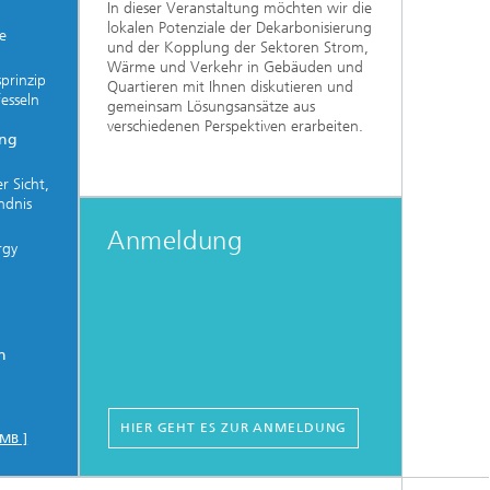
In dieser Veranstaltung möchten wir die
lokalen Potenziale der Dekarbonisierung
e
und der Kopplung der Sektoren Strom,
Wärme und Verkehr in Gebäuden und
prinzip
Quartieren mit Ihnen diskutieren und
esseln
gemeinsam Lösungsansätze aus
verschiedenen Perspektiven erarbeiten.
ing
r Sicht,
ndnis
Anmeldung
rgy
h
HIER GEHT ES ZUR ANMELDUNG
 MB ]