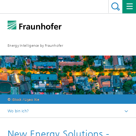
Energy Intelligence by Fraunhofer
© iStock / Liyao Xie
Wo bin ich?
Fraunhofer ENIQ
New Energy Solutions -
Veranstaltungen