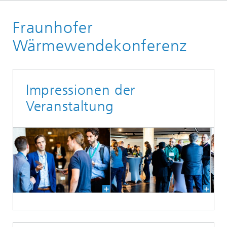
Fraunhofer ENIQ
Fraunhofer
Veranstaltungen
Vergangene Veranstaltungen
Wärmewendekonferenz
Impressionen der
Veranstaltung