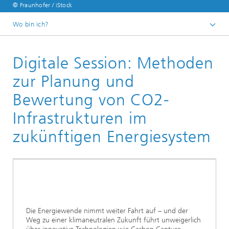
© Fraunhofer / iStock
Wo bin ich?
Fraunhofer ENIQ
Digitale Session: Methoden
Veranstaltungen
Vergangene Veranstaltungen
zur Planung und
Bewertung von CO2-
Infrastrukturen im
zukünftigen Energiesystem
Die Energiewende nimmt weiter Fahrt auf – und der
Weg zu einer klimaneutralen Zukunft führt unweigerlich