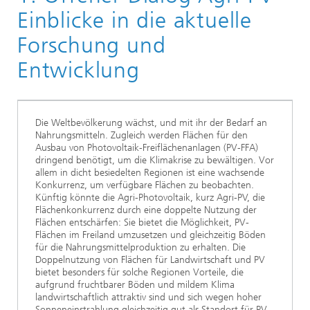
Vergangene Veranstaltungen
Einblicke in die aktuelle
Forschung und
Entwicklung
Die Weltbevölkerung wächst, und mit ihr der Bedarf an
Nahrungsmitteln. Zugleich werden Flächen für den
Ausbau von Photovoltaik-Freiflächenanlagen (PV-FFA)
dringend benötigt, um die Klimakrise zu bewältigen. Vor
allem in dicht besiedelten Regionen ist eine wachsende
Konkurrenz, um verfügbare Flächen zu beobachten.
Künftig könnte die Agri-Photovoltaik, kurz Agri-PV, die
Flächenkonkurrenz durch eine doppelte Nutzung der
Flächen entschärfen: Sie bietet die Möglichkeit, PV-
Flächen im Freiland umzusetzen und gleichzeitig Böden
für die Nahrungsmittelproduktion zu erhalten. Die
Doppelnutzung von Flächen für Landwirtschaft und PV
bietet besonders für solche Regionen Vorteile, die
aufgrund fruchtbarer Böden und mildem Klima
landwirtschaftlich attraktiv sind und sich wegen hoher
Sonneneinstrahlung gleichzeitig gut als Standort für PV-