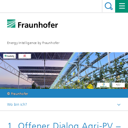
Energy Intelligence by Fraunhofer
© Fraunhofer
Wo bin ich?
Fraunhofer ENIQ
1. Offener Dialog Agri-PV –
Veranstaltungen